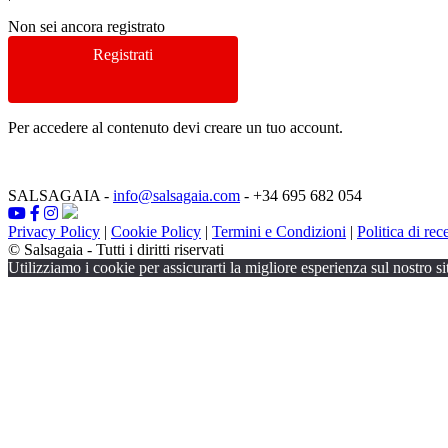
Non sei ancora registrato
Registrati
Per accedere al contenuto devi creare un tuo account.
SALSAGAIA
-
info@salsagaia.com
- +34 695 682 054
Privacy Policy
|
Cookie Policy
|
Termini e Condizioni
|
Politica di rec
© Salsagaia - Tutti i diritti riservati
Utilizziamo i cookie per assicurarti la migliore esperienza sul nostro si