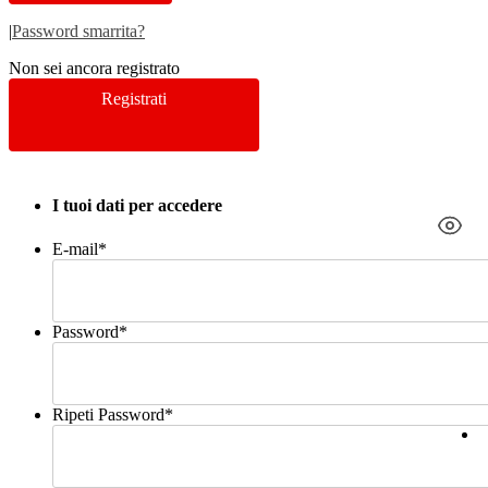
|
Password smarrita?
Non sei ancora registrato
Registrati
I tuoi dati per accedere
E-mail
*
Password
*
Ripeti Password
*