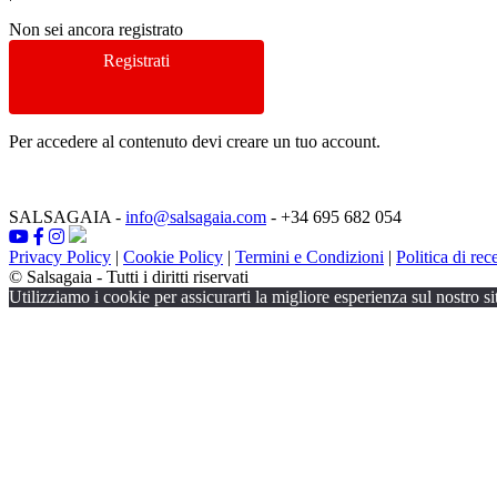
Non sei ancora registrato
Registrati
Per accedere al contenuto devi creare un tuo account.
SALSAGAIA
-
info@salsagaia.com
- +34 695 682 054
Privacy Policy
|
Cookie Policy
|
Termini e Condizioni
|
Politica di rec
© Salsagaia - Tutti i diritti riservati
Utilizziamo i cookie per assicurarti la migliore esperienza sul nostro si